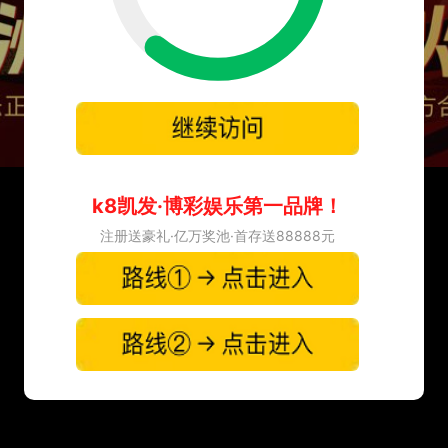
k8凯发·博彩娱乐第一品牌！
注册送豪礼·亿万奖池·首存送88888元